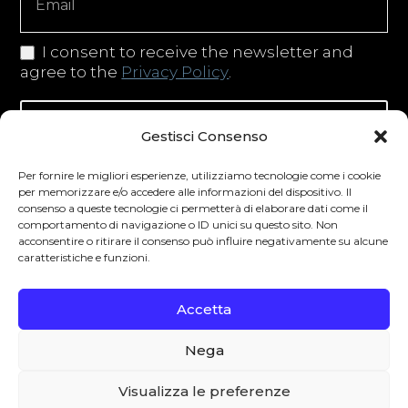
I consent to receive the newsletter and
agree to the
Privacy Policy
.
Iscriviti alla newsletter
Gestisci Consenso
Per fornire le migliori esperienze, utilizziamo tecnologie come i cookie
per memorizzare e/o accedere alle informazioni del dispositivo. Il
consenso a queste tecnologie ci permetterà di elaborare dati come il
Degustibus invita al consumo responsabile.
comportamento di navigazione o ID unici su questo sito. Non
La vendita di bevande alcoliche è vietata ai
acconsentire o ritirare il consenso può influire negativamente su alcune
caratteristiche e funzioni.
minori secondo la normativa vigente nel
Paese di residenza. L’abuso di alcol è
Accetta
pericoloso per la salute.
Nega
0
Visualizza le preferenze