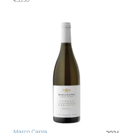
€
35.50
Marco Capra
2024