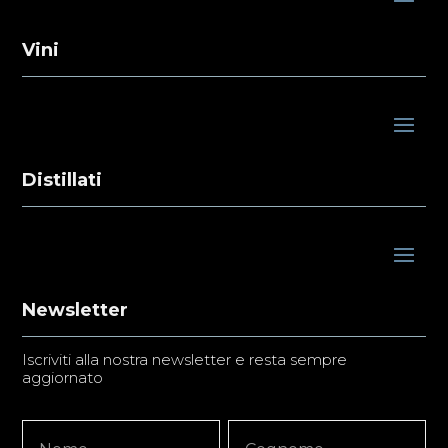
Vini
Distillati
Newsletter
Iscriviti alla nostra newsletter e resta sempre
aggiornato
Newsletter
Nome
Nome