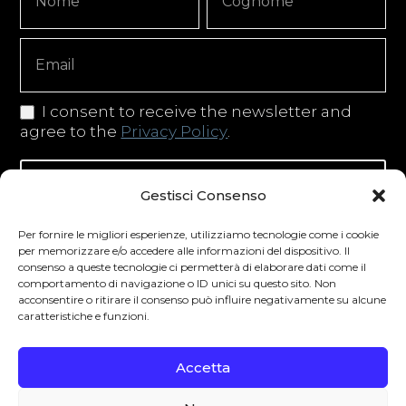
Signup
Copy
I consent to receive the newsletter and
agree to the
Privacy Policy
.
Iscriviti alla newsletter
Gestisci Consenso
Per fornire le migliori esperienze, utilizziamo tecnologie come i cookie
per memorizzare e/o accedere alle informazioni del dispositivo. Il
consenso a queste tecnologie ci permetterà di elaborare dati come il
Degustibus invita al consumo responsabile.
comportamento di navigazione o ID unici su questo sito. Non
La vendita di bevande alcoliche è vietata ai
acconsentire o ritirare il consenso può influire negativamente su alcune
caratteristiche e funzioni.
minori secondo la normativa vigente nel
Paese di residenza. L’abuso di alcol è
Accetta
pericoloso per la salute.