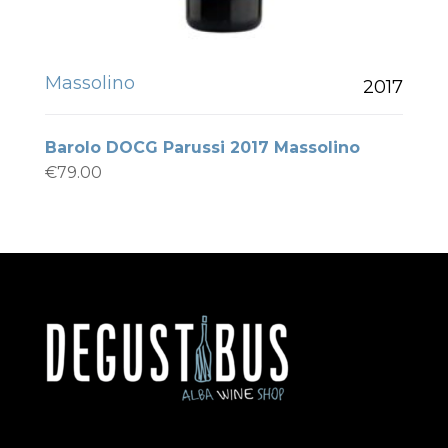
Massolino
2017
Barolo DOCG Parussi 2017 Massolino
€
79.00