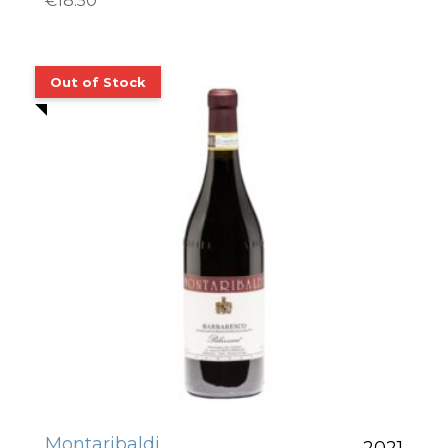
€
18.50
Montaribaldi
2021