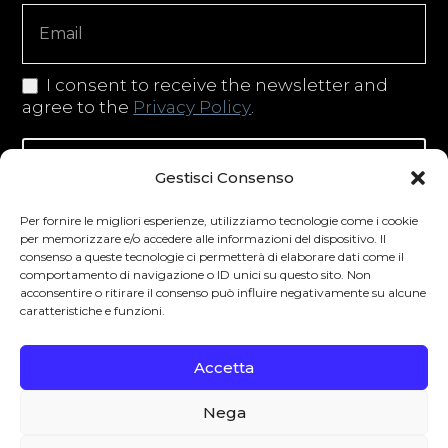
Copy
I consent to receive the newsletter and
agree to the
Privacy Policy
.
Iscriviti alla newsletter
Gestisci Consenso
Per fornire le migliori esperienze, utilizziamo tecnologie come i cookie
per memorizzare e/o accedere alle informazioni del dispositivo. Il
consenso a queste tecnologie ci permetterà di elaborare dati come il
Degustibus invita al consumo responsabile.
comportamento di navigazione o ID unici su questo sito. Non
La vendita di bevande alcoliche è vietata ai
acconsentire o ritirare il consenso può influire negativamente su alcune
caratteristiche e funzioni.
minori secondo la normativa vigente nel
Paese di residenza. L’abuso di alcol è
Accetta
pericoloso per la salute.
Nega
0