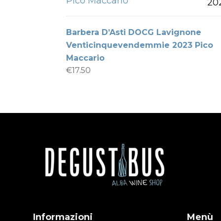
Pico Maccario
20
Barbera D’Asti DOCG Lavignone
Venticinquevendemmie 2023 Pico
Maccario
€
17.50
Informazioni
Menù