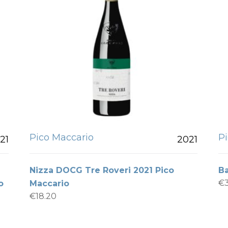
Pico Maccario
P
21
2021
Nizza DOCG Tre Roveri 2021 Pico
B
€
o
Maccario
€
18.20