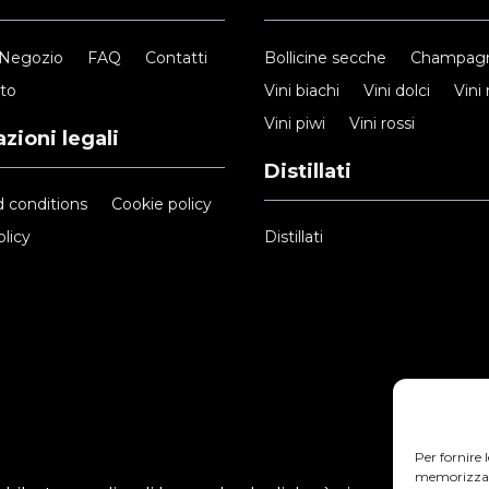
Negozio
FAQ
Contatti
Bollicine secche
Champag
nto
Vini biachi
Vini dolci
Vini 
Vini piwi
Vini rossi
zioni legali
Distillati
 conditions
Cookie policy
licy
Distillati
Per fornire 
memorizzare 