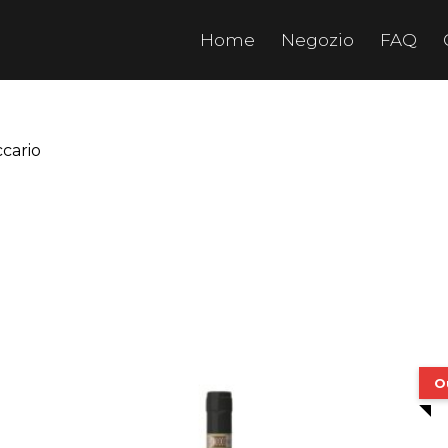
Home
Negozio
FAQ
ccario