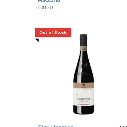
Maccario
€
18.20