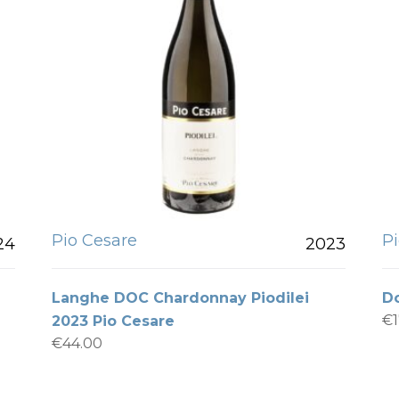
Pio Cesare
P
24
2023
Langhe DOC Chardonnay Piodilei
Do
€
2023 Pio Cesare
€
44.00