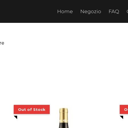
Home
Negozio
FAQ
re