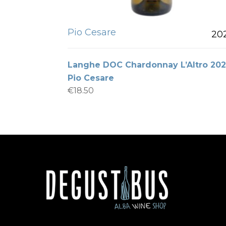
Pio Cesare
20
Langhe DOC Chardonnay L’Altro 20
Pio Cesare
€
18.50