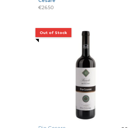
Cesare
€
26.50