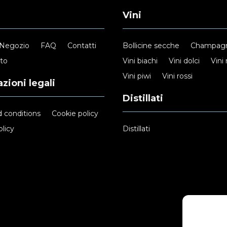
Vini
Negozio
FAQ
Contatti
Bollicine secche
Champag
nto
Vini biachi
Vini dolci
Vini 
Vini piwi
Vini rossi
zioni legali
Distillati
 conditions
Cookie policy
licy
Distillati