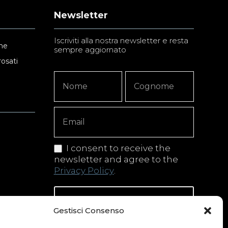
Newsletter
Iscriviti alla nostra newsletter e resta
ne
sempre aggiornato
rosati
Newsletter
Nome
Nome
Signup
Copy
I consent to receive the
newsletter and agree to the
Privacy Policy
.
Iscriviti alla newsletter
Gestisci Consenso