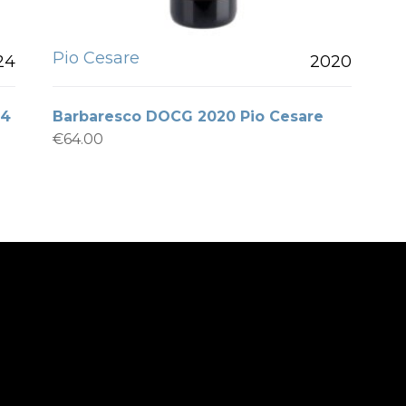
Pio Cesare
24
2020
24
Barbaresco DOCG 2020 Pio Cesare
€
64.00