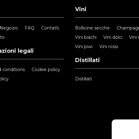
Vini
Negozio
FAQ
Contatti
Bollicine secche
Champag
nto
Vini biachi
Vini dolci
Vini 
Vini piwi
Vini rossi
zioni legali
Distillati
 conditions
Cookie policy
licy
Distillati