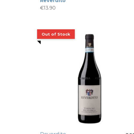
Reverdito
€
13.90