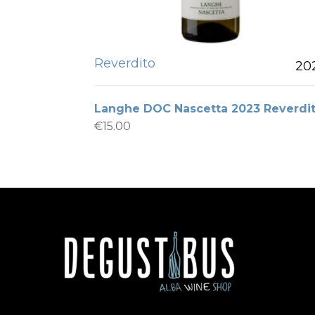
Reverdito
20
Langhe DOC Nascetta 2023 Reverdi
€
15.00