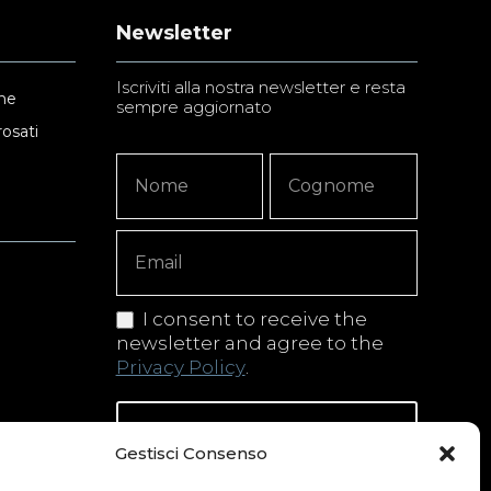
Newsletter
Iscriviti alla nostra newsletter e resta
ne
sempre aggiornato
rosati
Newsletter
Nome
Nome
Signup
Copy
I consent to receive the
newsletter and agree to the
Privacy Policy
.
Iscriviti alla newsletter
Gestisci Consenso