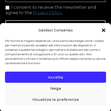
I consent to receive the newsletter and
agree to the
Privacy Policy
.
Iscriviti alla newsletter
Gestisci Consenso
Per fornire le migliori esperienze, utilizziamo tecnologie come i cookie
per memorizzare e/o accedere alle informazioni del dispositivo. Il
consenso a queste tecnologie ci permetterà di elaborare dati come il
Degustibus invita al consumo responsabile.
comportamento di navigazione o ID unici su questo sito. Non
acconsentire o ritirare il consenso può influire negativamente su alcune
La vendita di bevande alcoliche è vietata ai
caratteristiche e funzioni.
minori secondo la normativa vigente nel
Paese di residenza. L’abuso di alcol è
Accetta
pericoloso per la salute.
Nega
0
Visualizza le preferenze