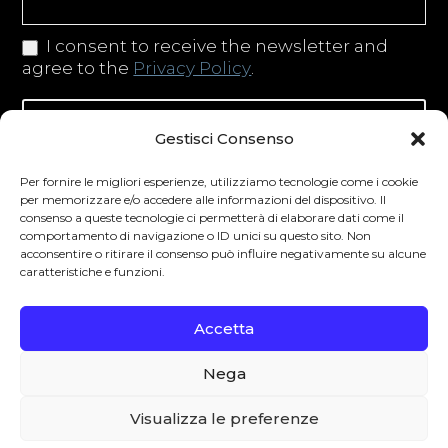
I consent to receive the newsletter and
agree to the
Privacy Policy
.
Iscriviti alla newsletter
Gestisci Consenso
Per fornire le migliori esperienze, utilizziamo tecnologie come i cookie
per memorizzare e/o accedere alle informazioni del dispositivo. Il
consenso a queste tecnologie ci permetterà di elaborare dati come il
Degustibus invita al consumo responsabile.
comportamento di navigazione o ID unici su questo sito. Non
acconsentire o ritirare il consenso può influire negativamente su alcune
La vendita di bevande alcoliche è vietata ai
caratteristiche e funzioni.
minori secondo la normativa vigente nel
Paese di residenza. L’abuso di alcol è
Accetta
pericoloso per la salute.
Nega
0
Visualizza le preferenze