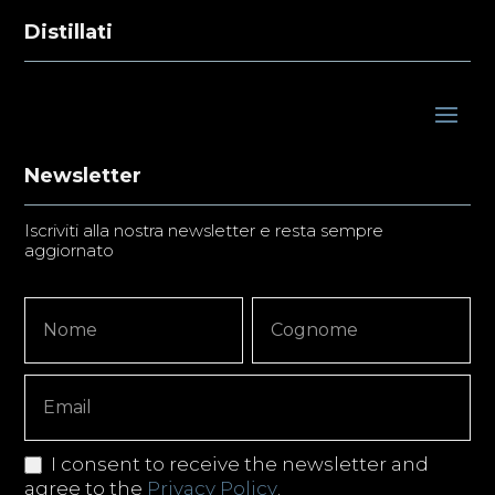
Distillati
Newsletter
Iscriviti alla nostra newsletter e resta sempre
aggiornato
Newsletter
Nome
Nome
Signup
Copy
I consent to receive the newsletter and
agree to the
Privacy Policy
.