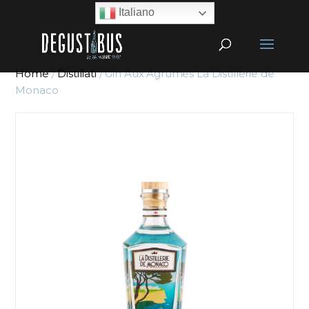
Italiano
Home
/
Distillati
/ Gin Aux Agrumes La Distillerie de
Monaco