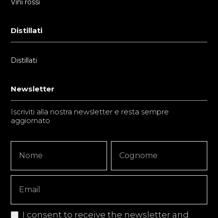
Vini rossi
Distillati
Distillati
Newsletter
Iscriviti alla nostra newsletter e resta sempre
aggiornato
Newsletter
Nome
Nome
Signup
Copy
I consent to receive the newsletter and