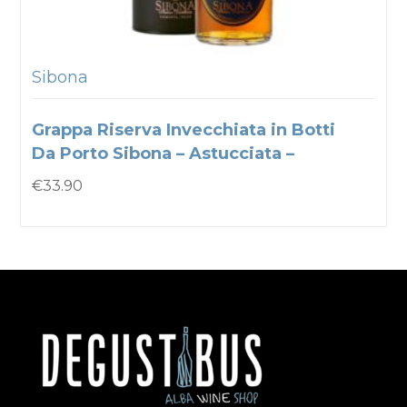
Sibona
Grappa Riserva Invecchiata in Botti
Da Porto Sibona – Astucciata –
€
33.90