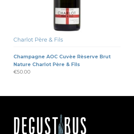
Charlot Père & Fils
Champagne AOC Cuvèe Rèserve Brut
Nature Charlot Père & Fils
€
50.00