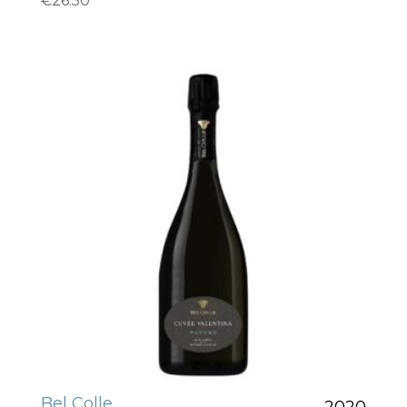
€
26.50
Bel Colle
2020