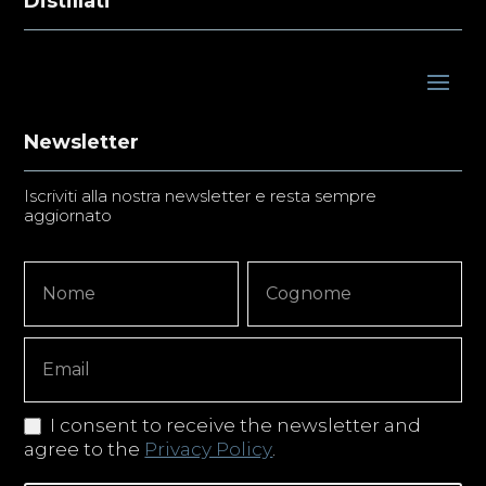
Distillati
Newsletter
Iscriviti alla nostra newsletter e resta sempre
aggiornato
Newsletter
Nome
Nome
Signup
Copy
I consent to receive the newsletter and
agree to the
Privacy Policy
.