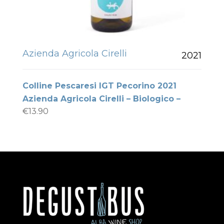
Azienda Agricola Cirelli
2021
Colline Pescaresi IGT Pecorino 2021
Azienda Agricola Cirelli – Biologico –
€
13.90