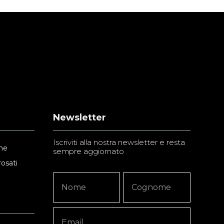
Newsletter
Iscriviti alla nostra newsletter e resta
ne
sempre aggiornato
rosati
Newsletter
Nome
Nome
Signup
Copy