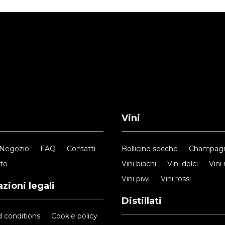
Vini
Negozio
FAQ
Contatti
Bollicine secche
Champag
nto
Vini biachi
Vini dolci
Vini 
Vini piwi
Vini rossi
zioni legali
Distillati
 conditions
Cookie policy