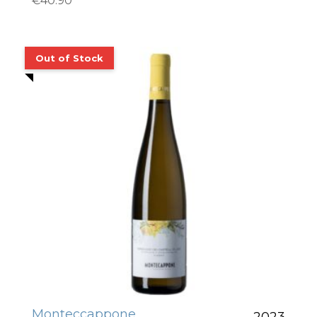
€
40.90
Monteccappone
2023