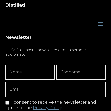
Distillati
Newsletter
Iscriviti alla nostra newsletter e resta sempre
aggiornato
Newsletter
Nome
Nome
Signup
Copy
I consent to receive the newsletter and
agree to the
Privacy Policy
.