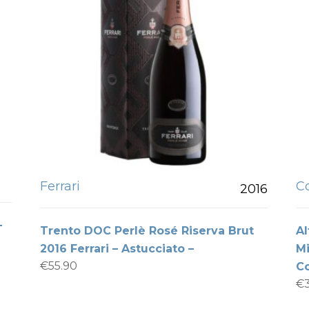
Ferrari
C
2016
-
Trento DOC Perlè Rosé Riserva Brut
A
2016 Ferrari – Astucciato –
Mi
€
55.90
Co
€