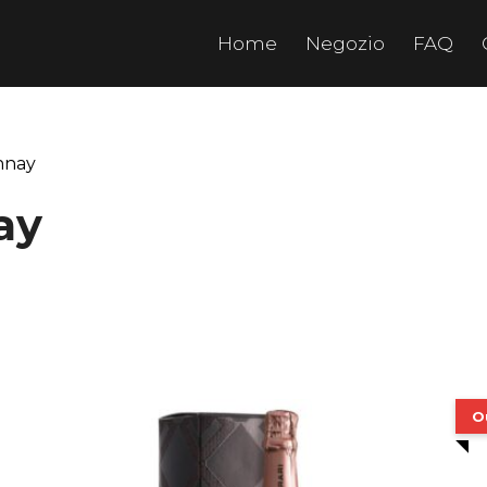
Home
Negozio
FAQ
nnay
ay