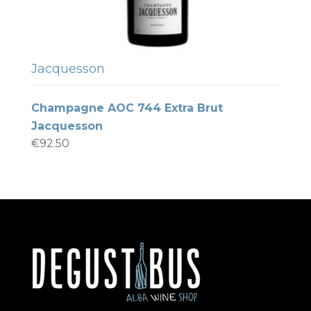
Jacquesson
Champagne AOC 744 Extra Brut
Jacquesson
€
92.50