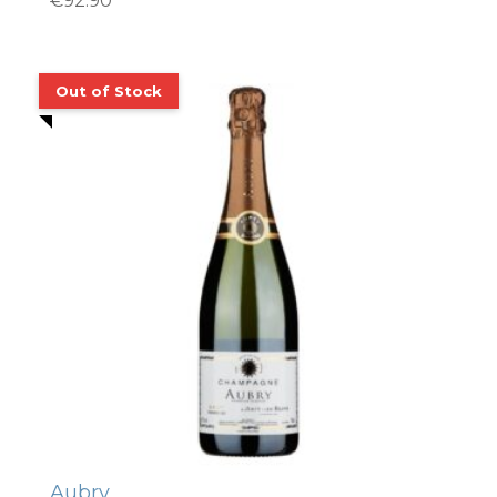
€
92.90
Aubry