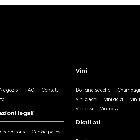
Vini
Negozio
FAQ
Contatti
Bollicine secche
Champag
nto
Vini biachi
Vini dolci
Vini 
Vini piwi
Vini rossi
zioni legali
Distillati
 conditions
Cookie policy