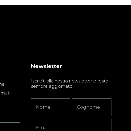
Newsletter
Iscriviti alla nostra newsletter e resta
ne
sempre aggiornato
rosati
Newsletter
Nome
Nome
Signup
Copy