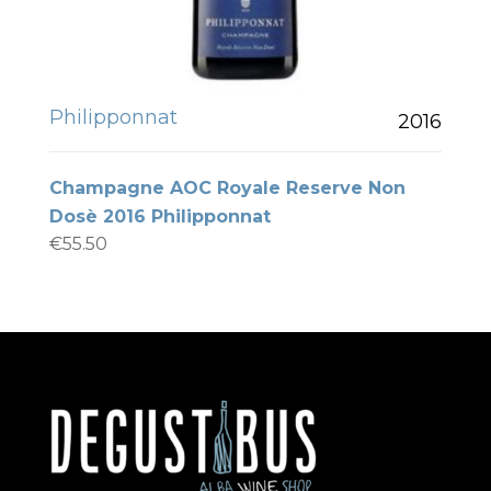
Philipponnat
2016
Champagne AOC Royale Reserve Non
Dosè 2016 Philipponnat
€
55.50