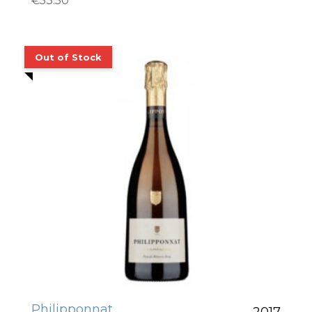
€
53.50
Philipponnat
2017