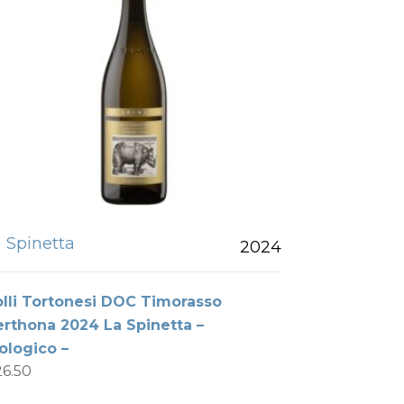
 Spinetta
2024
lli Tortonesi DOC Timorasso
rthona 2024 La Spinetta –
ologico –
26.50