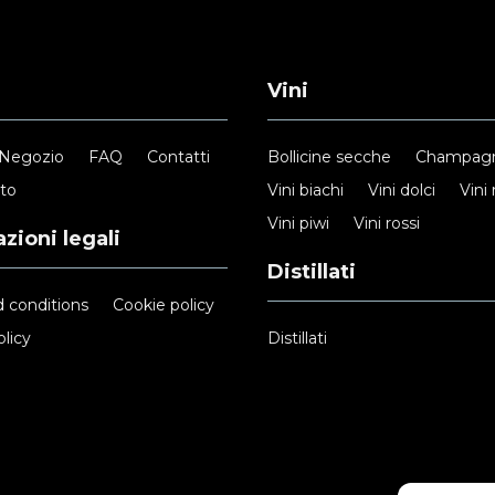
Vini
Negozio
FAQ
Contatti
Bollicine secche
Champag
nto
Vini biachi
Vini dolci
Vini 
Vini piwi
Vini rossi
zioni legali
Distillati
 conditions
Cookie policy
licy
Distillati