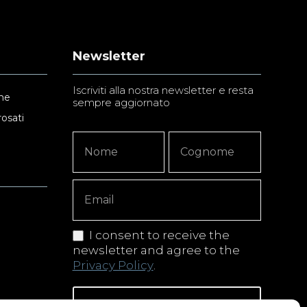
Newsletter
Iscriviti alla nostra newsletter e resta
ne
sempre aggiornato
rosati
Newsletter
Nome
Nome
Signup
Copy
I consent to receive the
newsletter and agree to the
Privacy Policy
.
Iscriviti alla newsletter