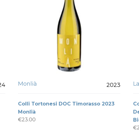
Monlià
La
24
2023
Colli Tortonesi DOC Timorasso 2023
Co
Monlià
De
€
23.00
Bi
€