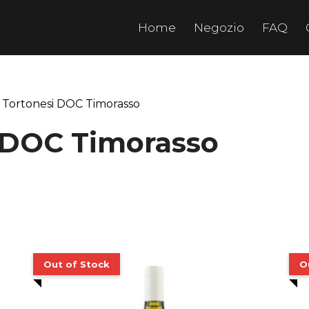
Home
Negozio
FAQ
i Tortonesi DOC Timorasso
i DOC Timorasso