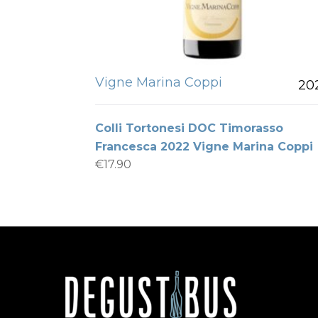
Vigne Marina Coppi
20
Colli Tortonesi DOC Timorasso
Francesca 2022 Vigne Marina Coppi
€
17.90