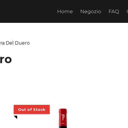
Home
Negozio
FAQ
era Del Duero
ro