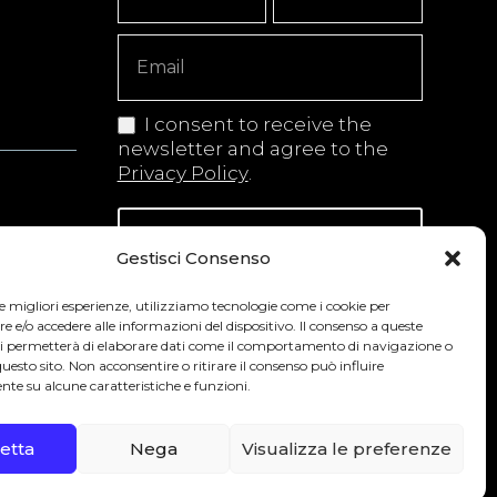
Signup
Copy
I consent to receive the
newsletter and agree to the
Privacy Policy
.
Iscriviti alla newsletter
Gestisci Consenso
le migliori esperienze, utilizziamo tecnologie come i cookie per
e/o accedere alle informazioni del dispositivo. Il consenso a queste
 secondo la normativa vigente nel Paese
ci permetterà di elaborare dati come il comportamento di navigazione o
questo sito. Non acconsentire o ritirare il consenso può influire
te su alcune caratteristiche e funzioni.
0
etta
Nega
Visualizza le preferenze