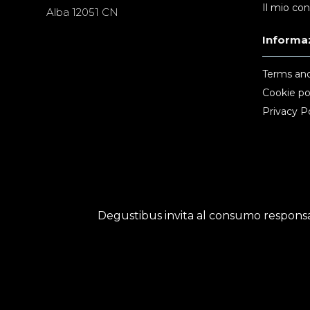
Il mio co
Alba 12051 CN
Informaz
Terms and
Cookie po
Privacy Po
Degustibus invita al consumo responsab