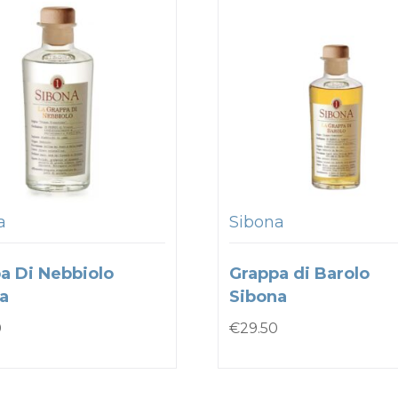
a
Sibona
a Di Nebbiolo
Grappa di Barolo
a
Sibona
0
€
29.50