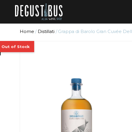
Home
/
Distillati
/ Grappa di Barolo Gran Cuvée Dell