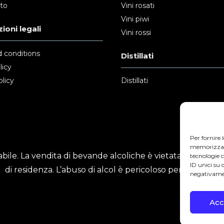
nto
Vini rosati
Vini piwi
ioni legali
Vini rossi
 conditions
Distillati
licy
licy
Distillati
Per fornire 
memorizzare 
ile. La vendita di bevande alcoliche è vietata ai minori
tecnologie 
ID unici su 
di residenza. L’abuso di alcol è pericoloso per la salute.
negativamen
Acc