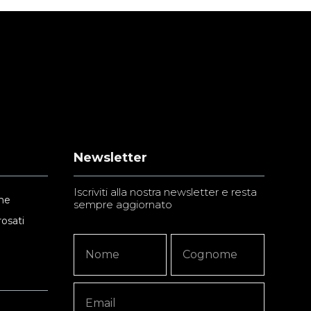
Newsletter
Iscriviti alla nostra newsletter e resta
ne
sempre aggiornato
rosati
Newsletter
Nome
Nome
Signup
Copy