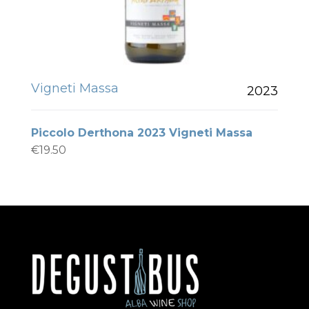
Vigneti Massa
2023
Piccolo Derthona 2023 Vigneti Massa
€
19.50