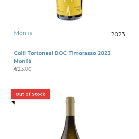
Monlià
2023
Colli Tortonesi DOC Timorasso 2023
Monlià
€
23.00