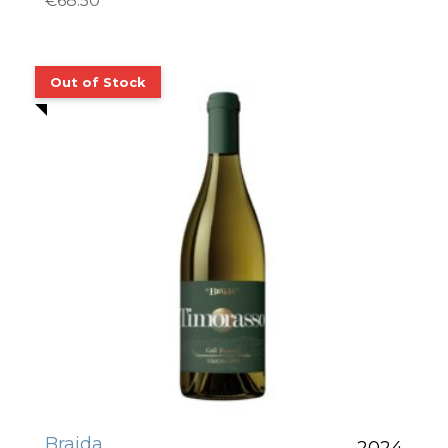
€
68.50
Braida
2024