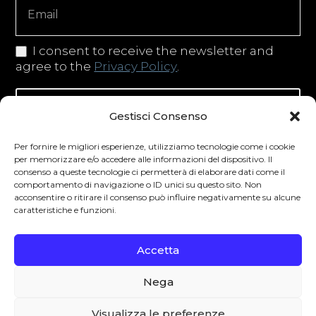
I consent to receive the newsletter and
agree to the
Privacy Policy
.
Iscriviti alla newsletter
Gestisci Consenso
Per fornire le migliori esperienze, utilizziamo tecnologie come i cookie
per memorizzare e/o accedere alle informazioni del dispositivo. Il
consenso a queste tecnologie ci permetterà di elaborare dati come il
Degustibus invita al consumo responsabile.
comportamento di navigazione o ID unici su questo sito. Non
La vendita di bevande alcoliche è vietata ai
acconsentire o ritirare il consenso può influire negativamente su alcune
caratteristiche e funzioni.
minori secondo la normativa vigente nel
Paese di residenza. L’abuso di alcol è
Accetta
pericoloso per la salute.
Nega
0
Visualizza le preferenze