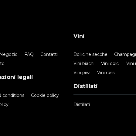
Vini
Negozio
FAQ
Contatti
Bollicine secche
Champag
nto
Vini biachi
Vini dolci
Vini 
Vini piwi
Vini rossi
zioni legali
Distillati
 conditions
Cookie policy
licy
Distillati