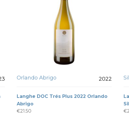
Orlando Abrigo
S
23
2022
a
Langhe DOC Trés Plus 2022 Orlando
L
Abrigo
Si
€
21.50
€