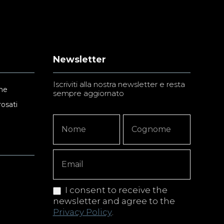
Newsletter
Iscriviti alla nostra newsletter e resta
ne
sempre aggiornato
rosati
Newsletter
Nome
Nome
Signup
Copy
I consent to receive the
newsletter and agree to the
Privacy Policy
.