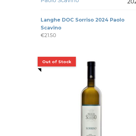
Paolo Scavino
20
Langhe DOC Sorriso 2024 Paolo
Scavino
€
21.50