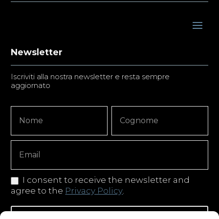
Newsletter
Iscriviti alla nostra newsletter e resta sempre
aggiornato
Newsletter
Nome
Nome
Signup
Copy
I consent to receive the newsletter and
agree to the
Privacy Policy
.