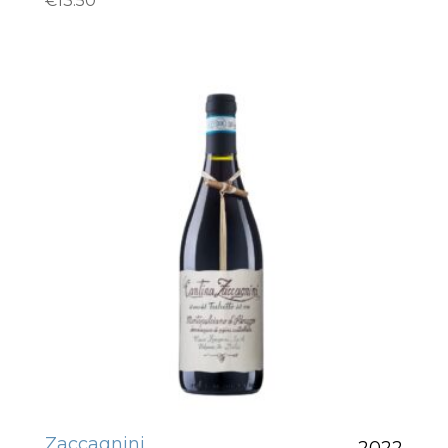
€
13.50
Zaccagnini
2022