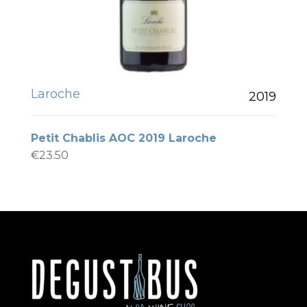
Laroche
2019
Petit Chablis AOC 2019 Laroche
€
23.50