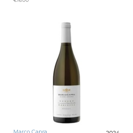
€
16.00
Marco Capra
2024