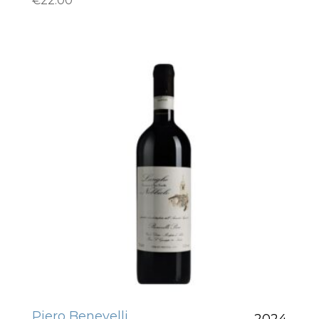
€
22.00
Piero Benevelli
2024