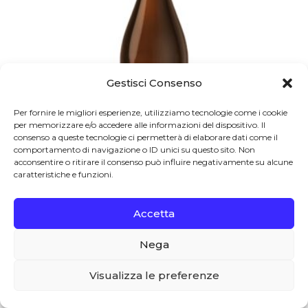
Gestisci Consenso
Per fornire le migliori esperienze, utilizziamo tecnologie come i cookie
per memorizzare e/o accedere alle informazioni del dispositivo. Il
consenso a queste tecnologie ci permetterà di elaborare dati come il
comportamento di navigazione o ID unici su questo sito. Non
Lacroix - Triaulaire
2010
acconsentire o ritirare il consenso può influire negativamente su alcune
caratteristiche e funzioni.
Champagne AOC Champraux 2010
Accetta
Lacroix – Triaulaire
€
112.90
Nega
0
Visualizza le preferenze