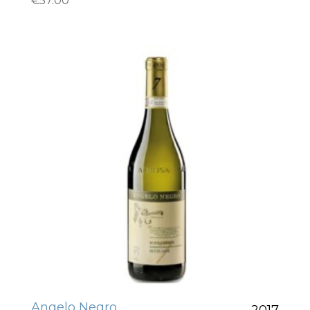
€
57.00
Angelo Negro
2017