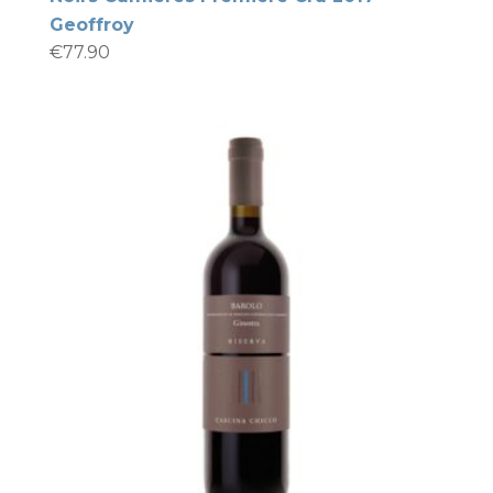
Geoffroy
€
77.90