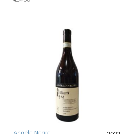
€
54.00
Angelo Negro
2022